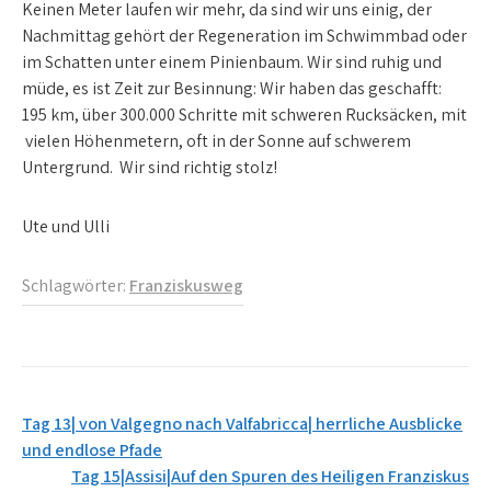
Keinen Meter laufen wir mehr, da sind wir uns einig, der
Nachmittag gehört der Regeneration im Schwimmbad oder
im Schatten unter einem Pinienbaum. Wir sind ruhig und
müde, es ist Zeit zur Besinnung: Wir haben das geschafft:
195 km, über 300.000 Schritte mit schweren Rucksäcken, mit
vielen Höhenmetern, oft in der Sonne auf schwerem
Untergrund. Wir sind richtig stolz!
Ute und Ulli
Schlagwörter:
Franziskusweg
Beitrags-
Tag 13| von Valgegno nach Valfabricca| herrliche Ausblicke
Navigation
und endlose Pfade
Tag 15|Assisi|Auf den Spuren des Heiligen Franziskus