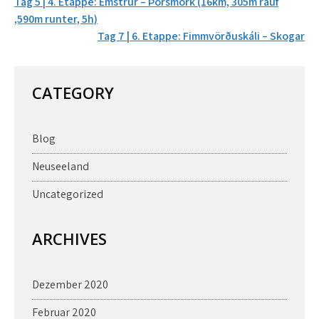
Beitrags-
Tag 5 | 4. Etappe: Emstrur – Þórsmörk (16km, 305m rauf
Navigation
,590m runter, 5h)
Tag 7 | 6. Etappe: Fimmvörðuskáli – Skogar
CATEGORY
Blog
Neuseeland
Uncategorized
ARCHIVES
Dezember 2020
Februar 2020