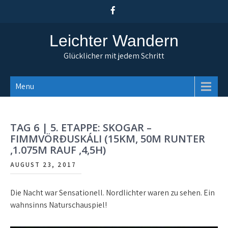
Skip
to
content
Leichter Wandern
Glücklicher mit jedem Schritt
Menu
TAG 6 | 5. ETAPPE: SKOGAR –
FIMMVÖRÐUSKÁLI (15KM, 50M RUNTER
,1.075M RAUF ,4,5H)
AUGUST 23, 2017
Die Nacht war Sensationell. Nordlichter waren zu sehen. Ein
wahnsinns Naturschauspiel!