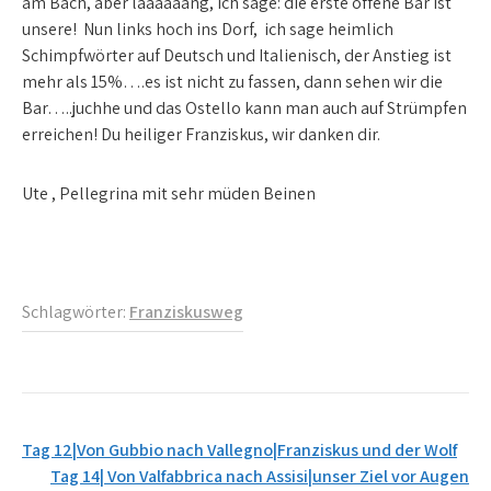
am Bach, aber laaaaaang, ich sage: die erste offene Bar ist
unsere! Nun links hoch ins Dorf, ich sage heimlich
Schimpfwörter auf Deutsch und Italienisch, der Anstieg ist
mehr als 15%….es ist nicht zu fassen, dann sehen wir die
Bar…..juchhe und das Ostello kann man auch auf Strümpfen
erreichen! Du heiliger Franziskus, wir danken dir.
Ute , Pellegrina mit sehr müden Beinen
Schlagwörter:
Franziskusweg
Beitrags-
Tag 12|Von Gubbio nach Vallegno|Franziskus und der Wolf
Navigation
Tag 14| Von Valfabbrica nach Assisi|unser Ziel vor Augen